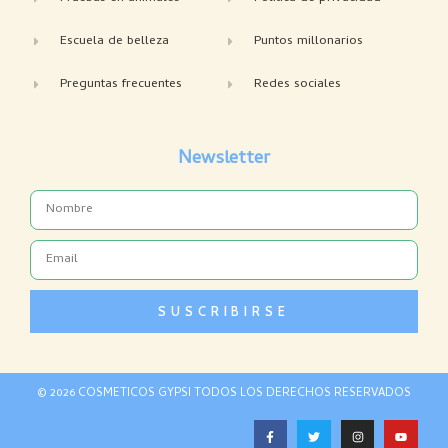
Escuela de belleza
Puntos millonarios
Preguntas frecuentes
Redes sociales
Newsletter
Name
Email
SUSCRIBIRSE
© 2026 COSMETICOS GYPSI TODOS LOS DERECHOS RESERVADOS
F
T
I
Y
a
w
n
o