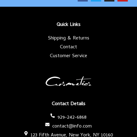
c
i
s
u
e
t
t
t
b
t
a
u
o
e
g
b
o
r
r
e
k
a
-
m
Quick Links
f
Shipping & Returns
Contact
Customer Service
Contact Details
929-242-6868
contact@info.com
123 Fifth Avenue, New York, NY 10160