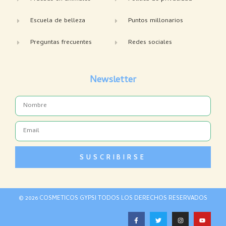
Escuela de belleza
Puntos millonarios
Preguntas frecuentes
Redes sociales
Newsletter
Name
Email
SUSCRIBIRSE
© 2026 COSMETICOS GYPSI TODOS LOS DERECHOS RESERVADOS
F
T
I
Y
a
w
n
o