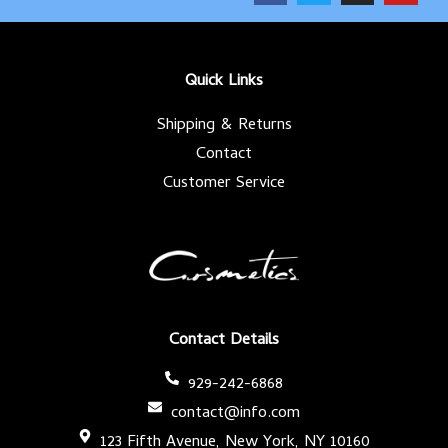
c
i
s
u
e
t
t
t
b
t
a
u
o
e
g
b
o
r
r
e
k
a
-
m
Quick Links
f
Shipping & Returns
Contact
Customer Service
Contact Details
929-242-6868
contact@info.com
123 Fifth Avenue, New York, NY 10160