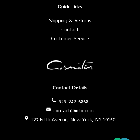
k
a
-
m
Quick Links
f
Shipping & Returns
Contact
Customer Service
Contact Details
929-242-6868
contact@info.com
123 Fifth Avenue, New York, NY 10160