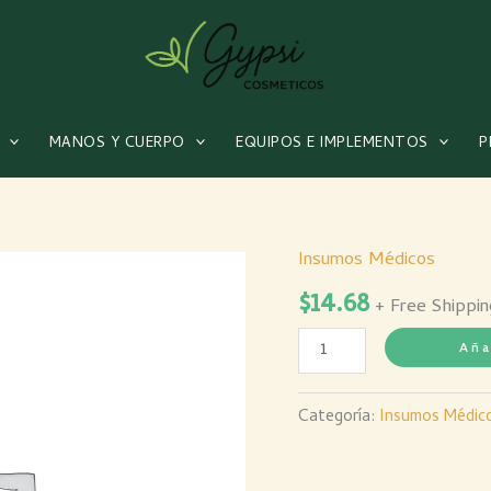
MANOS Y CUERPO
EQUIPOS E IMPLEMENTOS
P
Insumos Médicos
ALGODON
$
14.68
X
+ Free Shippin
500
Aña
GRAMOS
BLANCO
Categoría:
Insumos Médic
X
4