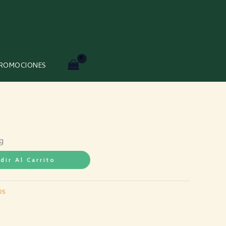
ROMOCIONES
g
dir Al Carrito
os