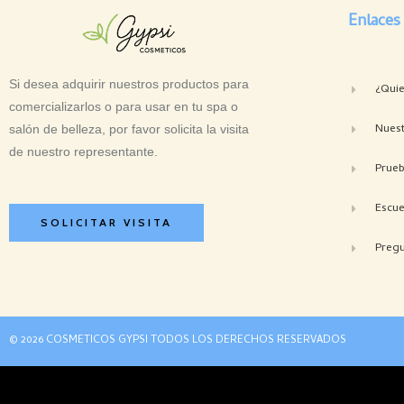
Enlaces
Si desea adquirir nuestros productos para
¿Qui
comercializarlos o para usar en tu spa o
Nuest
salón de belleza, por favor solicita la visita
de nuestro representante.
Prue
Escue
SOLICITAR VISITA
Pregu
© 2026 COSMETICOS GYPSI TODOS LOS DERECHOS RESERVADOS