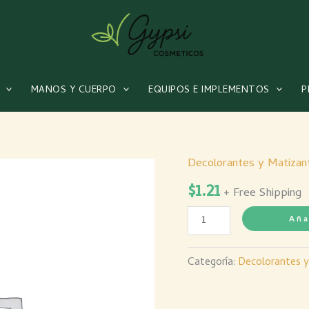
MANOS Y CUERPO
EQUIPOS E IMPLEMENTOS
P
Decolorantes y Matizan
Crema
$
1.21
FX
+ Free Shipping
Oxig
Aña
30
Vol
Categoría:
Decolorantes y
90
Mls