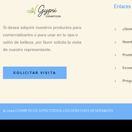
Enlaces
Si desea adquirir nuestros productos para
¿Qui
comercializarlos o para usar en tu spa o
Nuest
salón de belleza, por favor solicita la visita
de nuestro representante.
Prue
Escue
SOLICITAR VISITA
Pregu
© 2026 COSMETICOS GYPSI TODOS LOS DERECHOS RESERVADOS