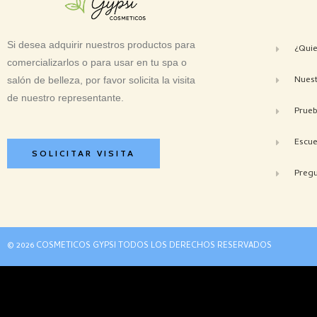
Si desea adquirir nuestros productos para
¿Qui
comercializarlos o para usar en tu spa o
Nuest
salón de belleza, por favor solicita la visita
de nuestro representante.
Prue
Escue
SOLICITAR VISITA
Pregu
© 2026 COSMETICOS GYPSI TODOS LOS DERECHOS RESERVADOS