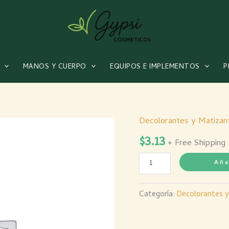
MANOS Y CUERPO
EQUIPOS E IMPLEMENTOS
P
Decolorantes y Matizan
Crema
$
3.13
FX
+ Free Shipping
Oxig
Aña
40
Vol
Categoría:
Decolorantes y
x
500