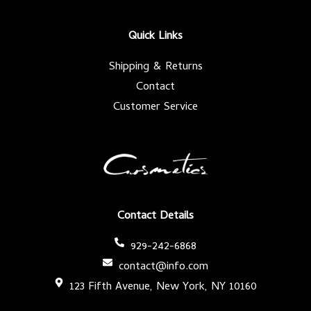
o
e
g
b
o
r
r
e
k
a
-
m
Quick Links
f
Shipping & Returns
Contact
Customer Service
Contact Details
929-242-6868
contact@info.com
123 Fifth Avenue, New York, NY 10160