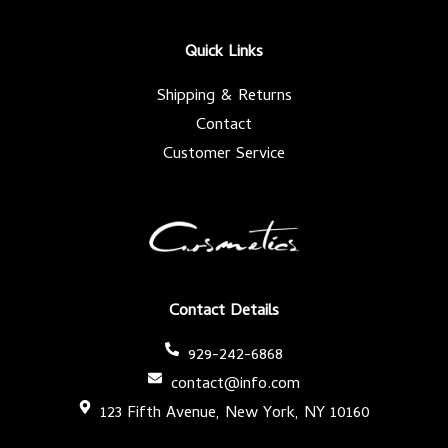
o
e
g
b
o
r
r
e
k
a
-
m
Quick Links
f
Shipping & Returns
Contact
Customer Service
Contact Details
929-242-6868
contact@info.com
123 Fifth Avenue, New York, NY 10160