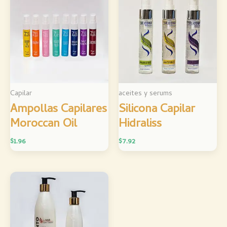
Capilar
aceites y serums
Ampollas Capilares
Silicona Capilar
Moroccan Oil
Hidraliss
$
1.96
$
7.92
Rango
de
precios:
desde
$3.48
hasta