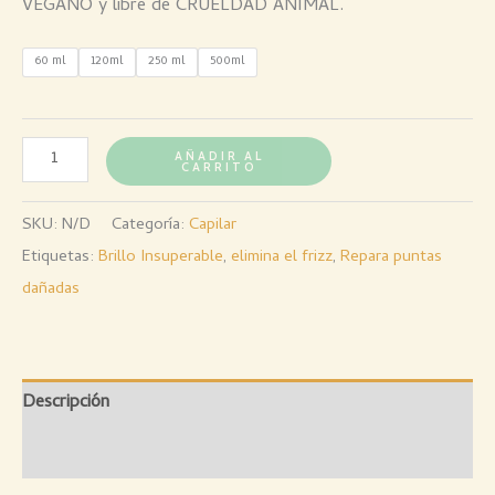
VEGANO y libre de CRUELDAD ANIMAL.
60 ml
120ml
250 ml
500ml
AÑADIR AL
CARRITO
SKU:
N/D
Categoría:
Capilar
Etiquetas:
Brillo Insuperable
,
elimina el frizz
,
Repara puntas
dañadas
Descripción
Valoraciones (0)