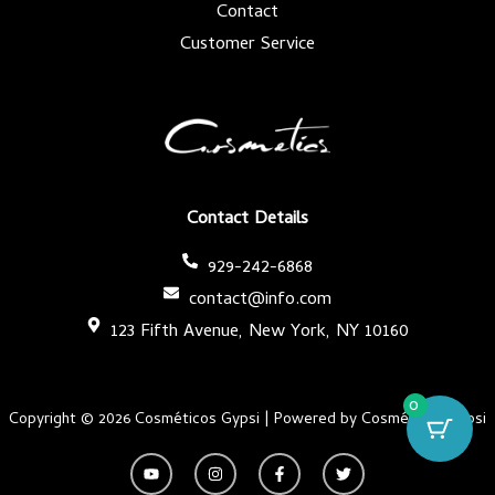
Contact
Customer Service
Contact Details
929-242-6868
contact@info.com
123 Fifth Avenue, New York, NY 10160
0
Copyright © 2026 Cosméticos Gypsi | Powered by Cosméticos Gypsi
Y
I
F
T
o
n
a
w
u
s
c
i