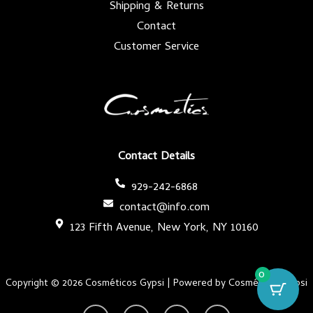
Shipping & Returns
Contact
Customer Service
Contact Details
929-242-6868
contact@info.com
123 Fifth Avenue, New York, NY 10160
0
Copyright © 2026 Cosméticos Gypsi | Powered by Cosméticos Gypsi
Y
I
F
T