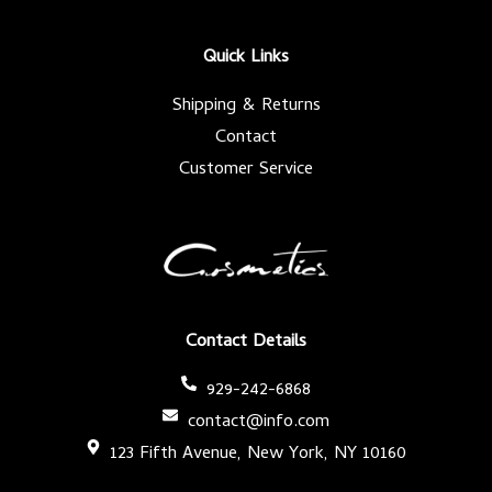
o
e
g
b
o
r
r
e
k
a
-
m
Quick Links
f
Shipping & Returns
Contact
Customer Service
Contact Details
929-242-6868
contact@info.com
123 Fifth Avenue, New York, NY 10160