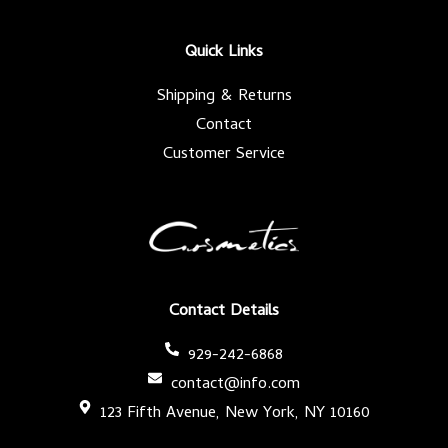
o
e
g
b
o
r
r
e
k
a
-
m
Quick Links
f
Shipping & Returns
Contact
Customer Service
Contact Details
929-242-6868
contact@info.com
123 Fifth Avenue, New York, NY 10160