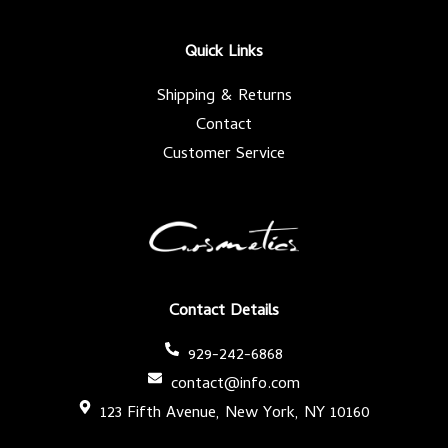
o
e
g
b
o
r
r
e
k
a
-
m
Quick Links
f
Shipping & Returns
Contact
Customer Service
Contact Details
929-242-6868
contact@info.com
123 Fifth Avenue, New York, NY 10160