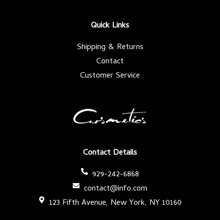
o
e
g
b
o
r
r
e
k
a
-
m
Quick Links
f
Shipping & Returns
Contact
Customer Service
Contact Details
929-242-6868
contact@info.com
123 Fifth Avenue, New York, NY 10160