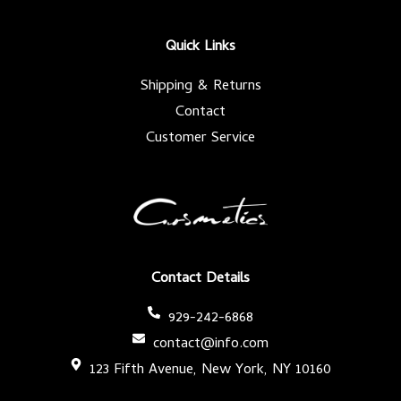
o
e
g
b
o
r
r
e
k
a
-
m
Quick Links
f
Shipping & Returns
Contact
Customer Service
Contact Details
929-242-6868
contact@info.com
123 Fifth Avenue, New York, NY 10160