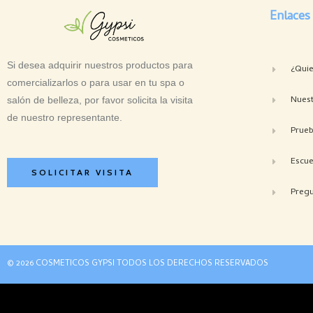
Enlaces
Si desea adquirir nuestros productos para
¿Qui
comercializarlos o para usar en tu spa o
Nuest
salón de belleza, por favor solicita la visita
de nuestro representante.
Prue
Escue
SOLICITAR VISITA
Pregu
© 2026 COSMETICOS GYPSI TODOS LOS DERECHOS RESERVADOS