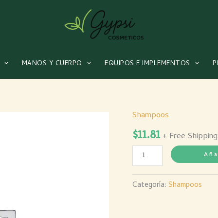
MANOS Y CUERPO
EQUIPOS E IMPLEMENTOS
P
Shampoos
Shampoo
$
11.81
Eco
+ Free Shipping
Collagen
Aña
Essential
Galon
Categoría:
Shampoos
cantidad