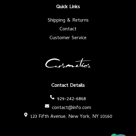
k
a
-
m
Quick Links
f
Shipping & Returns
Contact
Customer Service
Contact Details
929-242-6868
contact@info.com
123 Fifth Avenue, New York, NY 10160