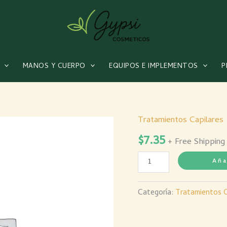
MANOS Y CUERPO
EQUIPOS E IMPLEMENTOS
P
Tratamientos Capilares
TRATAMIENTO
$
7.35
LISSE
+ Free Shipping
SACHET
Aña
X30
ML
Categoría:
Tratamientos C
X12
UDS