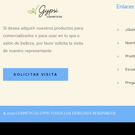
Enlaces
Si desea adquirir nuestros productos para
¿Qui
comercializarlos o para usar en tu spa o
Nuest
salón de belleza, por favor solicita la visita
de nuestro representante.
Prue
Escue
SOLICITAR VISITA
Pregu
© 2026 COSMETICOS GYPSI TODOS LOS DERECHOS RESERVADOS