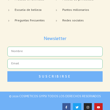
Escuela de belleza
Puntos millonarios
Preguntas frecuentes
Redes sociales
Newsletter
Name
Email
SUSCRIBIRSE
© 2026 COSMETICOS GYPSI TODOS LOS DERECHOS RESERVADOS
F
T
I
Y
a
w
n
o