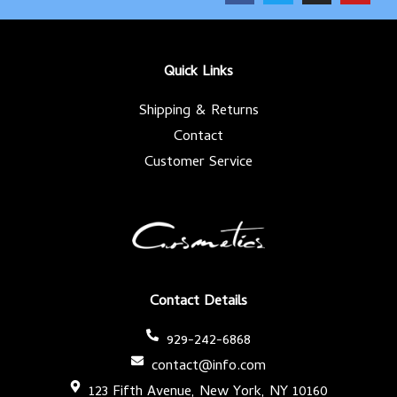
c
i
s
u
e
t
t
t
b
t
a
u
o
e
g
b
o
r
r
e
k
a
-
m
Quick Links
f
Shipping & Returns
Contact
Customer Service
Contact Details
929-242-6868
contact@info.com
123 Fifth Avenue, New York, NY 10160