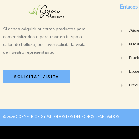
Enlaces
Si desea adquirir nuestros productos para
¿Qui
comercializarlos o para usar en tu spa o
Nuest
salón de belleza, por favor solicita la visita
de nuestro representante.
Prue
Escue
SOLICITAR VISITA
Pregu
© 2026 COSMETICOS GYPSI TODOS LOS DERECHOS RESERVADOS