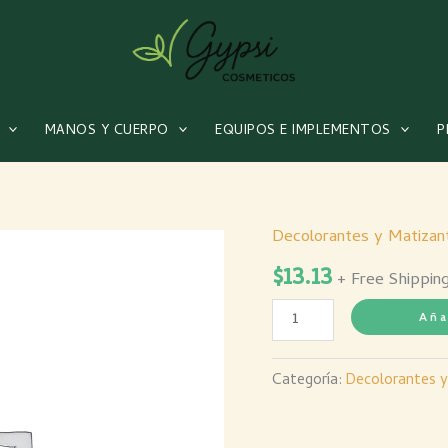
MANOS Y CUERPO
EQUIPOS E IMPLEMENTOS
P
Decolorantes y Matizan
Crema
$
13.13
FX
+ Free Shippin
Oxig
Aña
40
Vol
Categoría:
Decolorantes y
Galon
cantidad