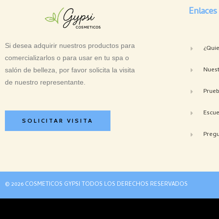
Enlaces
Si desea adquirir nuestros productos para
¿Qui
comercializarlos o para usar en tu spa o
Nuest
salón de belleza, por favor solicita la visita
de nuestro representante.
Prue
Escue
SOLICITAR VISITA
Pregu
© 2026 COSMETICOS GYPSI TODOS LOS DERECHOS RESERVADOS