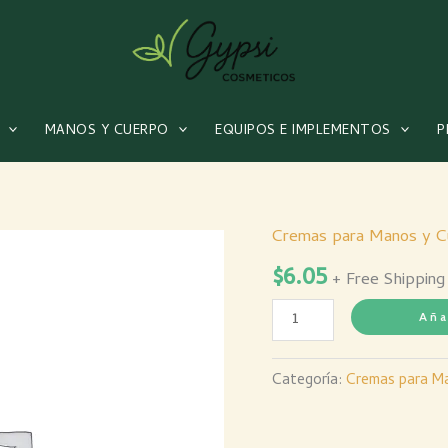
MANOS Y CUERPO
EQUIPOS E IMPLEMENTOS
P
Cremas para Manos y C
CREMA
$
6.05
OXIGENADA
+ Free Shipping
X5
Aña
VOL
X1000
Categoría:
Cremas para M
ML
ARMAND