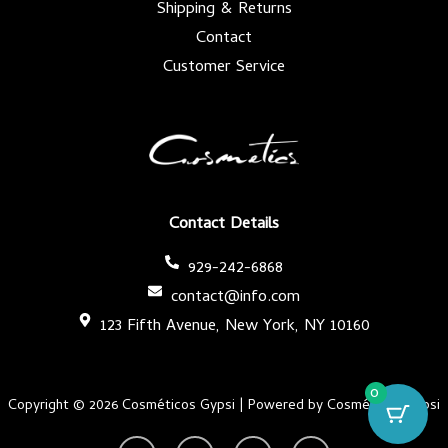
Shipping & Returns
Contact
Customer Service
Contact Details
929-242-6868
contact@info.com
123 Fifth Avenue, New York, NY 10160
0
Copyright © 2026 Cosméticos Gypsi | Powered by Cosméticos Gypsi
Y
I
F
T