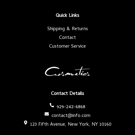
o
e
g
b
o
r
r
e
k
a
-
m
Quick Links
f
Shipping & Returns
Contact
Customer Service
Contact Details
929-242-6868
contact@info.com
123 Fifth Avenue, New York, NY 10160