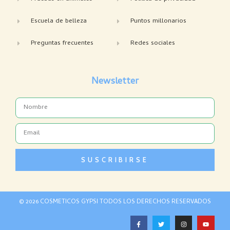
Escuela de belleza
Puntos millonarios
Preguntas frecuentes
Redes sociales
Newsletter
Name
Email
SUSCRIBIRSE
© 2026 COSMETICOS GYPSI TODOS LOS DERECHOS RESERVADOS
F
T
I
Y
a
w
n
o