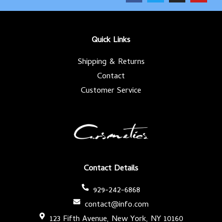
c
i
s
u
e
t
t
t
b
t
a
u
o
e
g
b
o
r
r
e
k
a
-
m
Quick Links
f
Shipping & Returns
Contact
Customer Service
Contact Details
929-242-6868
contact@info.com
123 Fifth Avenue, New York, NY 10160