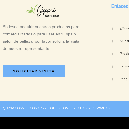
Enlaces
Si desea adquirir nuestros productos para
¿Qui
comercializarlos o para usar en tu spa o
Nuest
salón de belleza, por favor solicita la visita
de nuestro representante.
Prue
Escue
SOLICITAR VISITA
Pregu
© 2026 COSMETICOS GYPSI TODOS LOS DERECHOS RESERVADOS