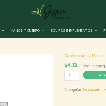
MANOS Y CUERPO
EQUIPOS E IMPLEMENTOS
P
Decolorantes y Matizan
Matizante
$
4.13
Rojo
+ Free Shipping
120
Aña
Mls
cantidad
Categoría:
Decolorantes y