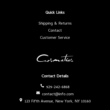
o
e
g
b
o
r
r
e
k
a
-
m
Quick Links
f
Shipping & Returns
Contact
Customer Service
Contact Details
929-242-6868
contact@info.com
123 Fifth Avenue, New York, NY 10160