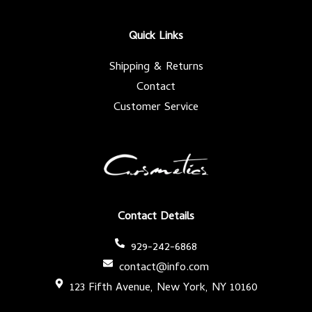
o
e
g
b
o
r
r
e
k
a
-
m
Quick Links
f
Shipping & Returns
Contact
Customer Service
Contact Details
929-242-6868
contact@info.com
123 Fifth Avenue, New York, NY 10160