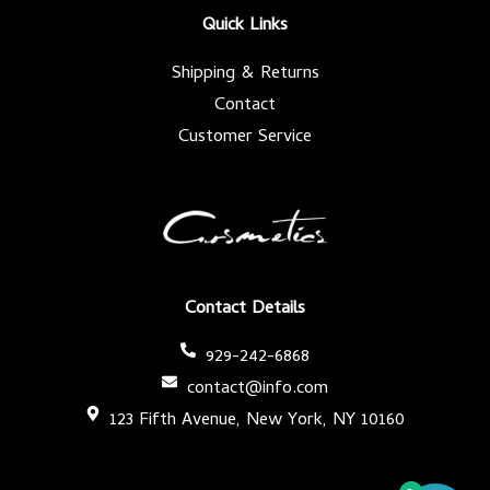
k
a
-
m
Quick Links
f
Shipping & Returns
Contact
Customer Service
Contact Details
929-242-6868
contact@info.com
123 Fifth Avenue, New York, NY 10160