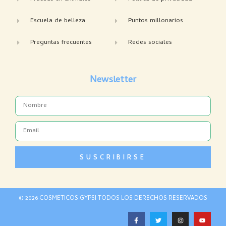
Escuela de belleza
Puntos millonarios
Preguntas frecuentes
Redes sociales
Newsletter
Name
Email
SUSCRIBIRSE
© 2026 COSMETICOS GYPSI TODOS LOS DERECHOS RESERVADOS
F
T
I
Y
a
w
n
o