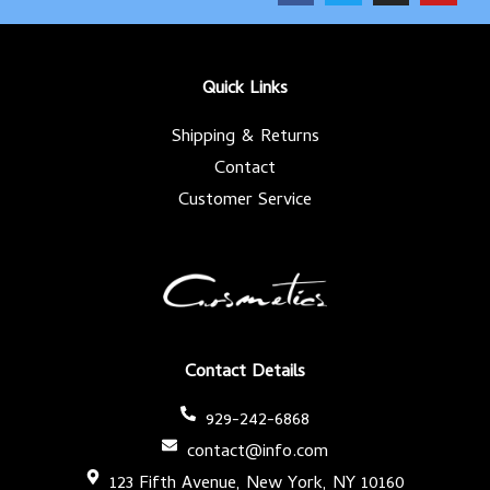
c
i
s
u
e
t
t
t
b
t
a
u
o
e
g
b
o
r
r
e
k
a
-
m
Quick Links
f
Shipping & Returns
Contact
Customer Service
Contact Details
929-242-6868
contact@info.com
123 Fifth Avenue, New York, NY 10160