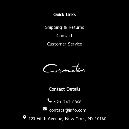
o
e
g
b
o
r
r
e
k
a
-
m
Quick Links
f
Shipping & Returns
Contact
Customer Service
Contact Details
929-242-6868
contact@info.com
123 Fifth Avenue, New York, NY 10160