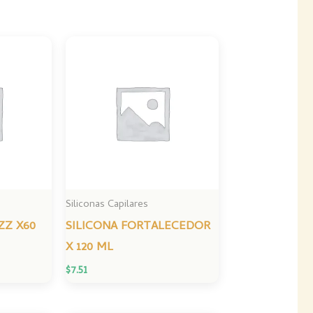
Siliconas Capilares
ZZ X60
SILICONA FORTALECEDOR
X 120 ML
$
7.51