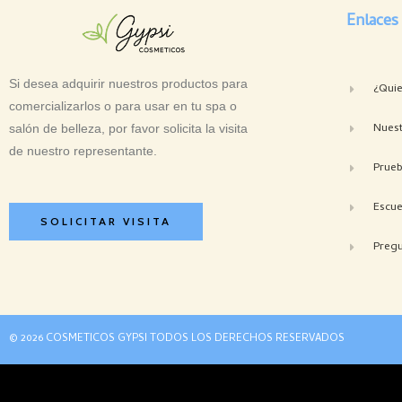
Enlaces
Si desea adquirir nuestros productos para
¿Qui
comercializarlos o para usar en tu spa o
Nuest
salón de belleza, por favor solicita la visita
de nuestro representante.
Prue
Escue
SOLICITAR VISITA
Pregu
© 2026 COSMETICOS GYPSI TODOS LOS DERECHOS RESERVADOS