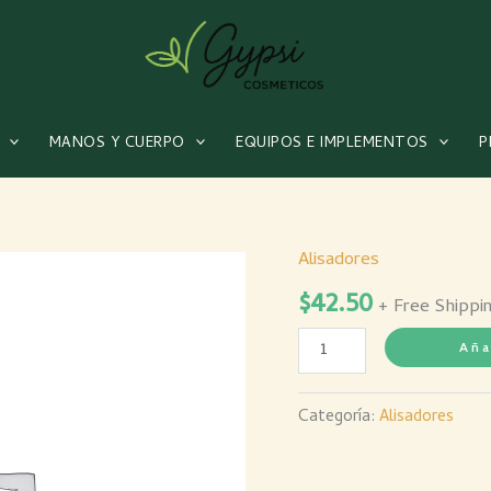
MANOS Y CUERPO
EQUIPOS E IMPLEMENTOS
P
Alisadores
Alisador
$
42.50
Extraliss
+ Free Shippi
x
Aña
500
mls
Categoría:
Alisadores
cantidad