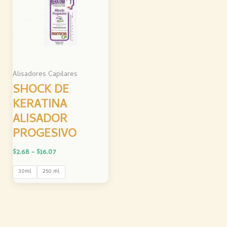
desde
$2.68
hasta
$16.07
Alisadores Capilares
SHOCK DE
KERATINA
ALISADOR
PROGESIVO
$
2.68
-
$
16.07
30ml
250 ml