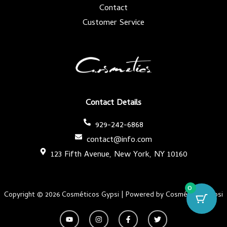
Contact
Customer Service
Contact Details
929-242-6868
contact@info.com
123 Fifth Avenue, New York, NY 10160
0
Copyright © 2026 Cosméticos Gypsi | Powered by Cosméticos Gypsi
Y
I
F
T
o
n
a
w