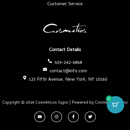
Customer Service
Contact Details
929-242-6868
contact@info.com
123 Fifth Avenue, New York, NY 10160
0
Copyright © 2026 Cosméticos Gypsi | Powered by Cosméticos Gypsi
Y
I
F
T
o
n
a
w
u
s
c
i
t
t
e
t
u
a
b
t