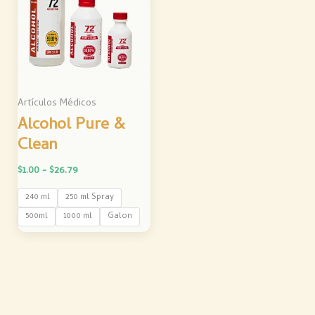
desde
$1.00
hasta
$26.79
Artículos Médicos
Alcohol Pure &
Clean
$
1.00
-
$
26.79
240 ml
250 ml Spray
500ml
1000 ml
Galon