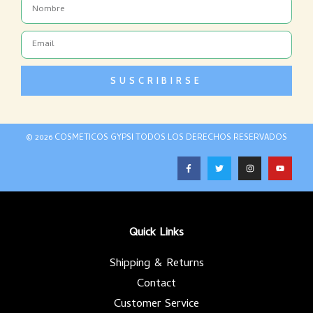
Name
Email
SUSCRIBIRSE
© 2026 COSMETICOS GYPSI TODOS LOS DERECHOS RESERVADOS
F
T
I
Y
a
w
n
o
c
i
s
u
e
t
t
t
b
t
a
u
o
e
g
b
o
r
r
e
k
a
-
m
Quick Links
f
Shipping & Returns
Contact
Customer Service